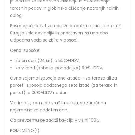
je idealen za intenzivno čiščenje in osveževanje
terasnih podov in globinsko čiščenje notranjih talnih
oblog.
Posebej učinkovit zaradi svoje kontra rotacijskih krtač.
Stroj je zelo obvladljiv in enostaven za uporabo.
Odpadna voda se zbira v posodi.
Cena izposoje:
za en dan (24 ur) je 50€+DDV.
za vikend (sobote-ponedeljka) 60€+DDV.
Cena zajema izposojo ene krtače – za teraso ali za
parket. Izposoja dodatnega seta krtač (za teraso in
parket) je 30€+DDV na dan.
V primeru, zamude vračila stroja, se zaračuna
najemnina za dodaten dan.
Ob prevzemu se zadrži kavcija v višini 100€.
POMEMBNO(!):