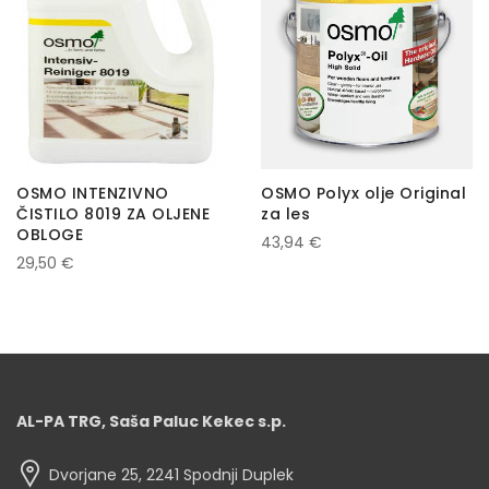
OSMO INTENZIVNO
OSMO Polyx olje Original
ČISTILO 8019 ZA OLJENE
za les
OBLOGE
43,94 €
29,50 €
AL-PA TRG, Saša Paluc Kekec s.p.
Dvorjane 25, 2241 Spodnji Duplek