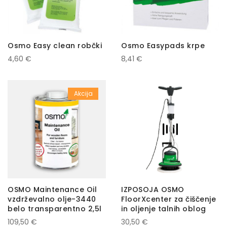
Osmo Easy clean robčki
Osmo Easypads krpe
4,60 €
8,41 €
Akcija
OSMO Maintenance Oil
IZPOSOJA OSMO
vzdrževalno olje-3440
FloorXcenter za čiščenje
belo transparentno 2,5l
in oljenje talnih oblog
109,50 €
30,50 €