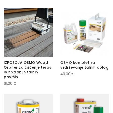
IZPOSOJA OSMO Wood
OSMO komplet za
Orbiter za čiščenje teras
vzdrževanje talnih oblog
in notranjih talnih
49,00 €
površin
61,00 €