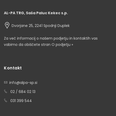
AL-PA TRG, Saša Paluc Kekec s.p.
Dvorjane 25, 2241 Spodnji Duplek
Za več informacij o našem podjetju in kontaktih vas
vabimo da obiščete stran
O podjetju »
Kontakt
info@alpa-sp.si
02 / 684 02 13
031 399 544