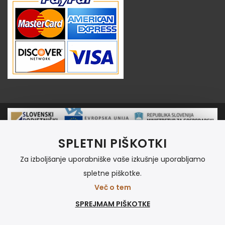
SPLETNI PIŠKOTKI
Naložbo
vavčer za digitalni marketing
– izdelava spletne
trgovine sofinancirata Republika Slovenija in Evropska unija
Za izboljšanje uporabniške vaše izkušnje uporabljamo
iz Evropskega sklada za regionalni razvoj.
spletne piškotke.
Več o tem
Copyright © 2021 AL-PA Trg. Vse pravice pridržane.
SPREJMAM PIŠKOTKE
Izdelava spletnih strani
:
comma