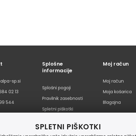
t
Splošne
Moj račun
informacije
alpa-sp.si
Moj račun
Splošni pogoji
684 02 13
Moja košarica
Pravilnik zasebnosti
399 544
Blagajna
Spletni piškotki
SPLETNI PIŠKOTKI