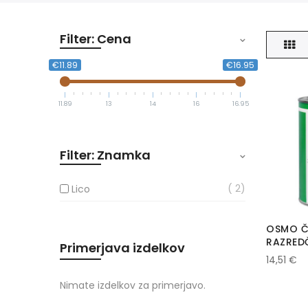
Filter: Cena
Mre
€11.89
€16.95
11.89
13
14
16
16.95
Filter: Znamka
2
Lico
OSMO ČI
RAZRED
Primerjava izdelkov
14,51 €
Nimate izdelkov za primerjavo.