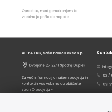
Oprostite, med generiranjem te
vsebine je prišlo do napake.
Kontak
AL-PA TRG, Saša Paluc Kekec s.p.
Dvorjane 25, 2241 Spodnji Duplek
info@
02 / 
Za več informacij o našem podjetju in
kontaktih vas vabimo da obiščete
031 
stran
O podjetju »