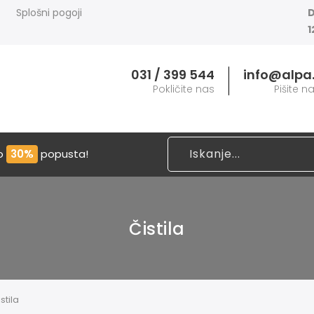
Splošni pogoji
D
1
031 / 399 544
info@alpa.
Pokličite nas
Pišite 
do
30%
popusta!
Čistila
stila