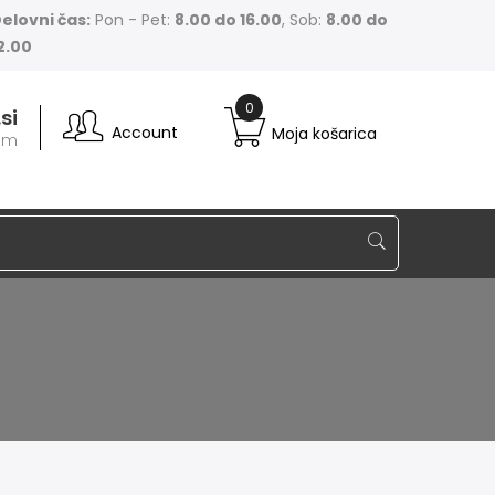
elovni čas:
Pon - Pet:
8.00 do 16.00
, Sob:
8.00 do
2.00
si
Account
Moja košarica
nam