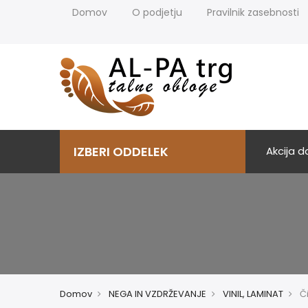
Domov
O podjetju
Pravilnik zasebnosti
IZBERI ODDELEK
Akcija 
Domov
NEGA IN VZDRŽEVANJE
VINIL, LAMINAT
Či