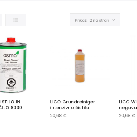
ža
Seznam
STILO IN
LICO Grundreiniger
LICO W
ČILO 8000
intenzivno čistilo
negoval
20,68 €
20,68 €