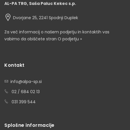
AL-PA TRG, Saša Paluc Kekec s.p.
Dvorjane 25, 2241 Spodnji Duplek
Za več informacij o našem podjetju in kontaktih vas
vabimo da obiščete stran
O podjetju »
Kontakt
info@alpa-sp.si
02 / 684 02 13
031 399 544
Splošne informacije